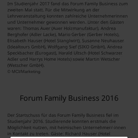
Im Studienjahr 2017 fand das Forum Family Business zum
zweiten Mal statt. Für die Mitwirkung an der
Lehrveranstaltung konnten zahlreiche Unternehmerinnen
und Unternehmer gewonnen werden. Unter den Gästen
waren: Thomas Auer (Auer Holzmanufaktur), Andrea
Berghofer (Adler Lacke), Mario Gerber (Gerber Hotels),
Elisabeth Hauser (Hotel Stanglwirt), Susanne Neuhauser
(Idealtours GmbH), Wolfgang Sief (SIKO GmbH), Andrea
Speckbacher (Eurogast), Harald Ultsch (Hotel Schwarzer
Adler und Harrys Home Hotels) sowie Martin Wetscher
(Wetscher GmbH).
© MCI/Marketing
Forum Family Business 2016
Der Startschuss für das Forum Family Business fiel im
Studienjahr 2016. Studierende konnten erstmals die
Möglichkeit nutzen, mit heimischen Unternehmer/-innen
in Kontakt zu treten. Gäste: Richard Hauser (Hotel