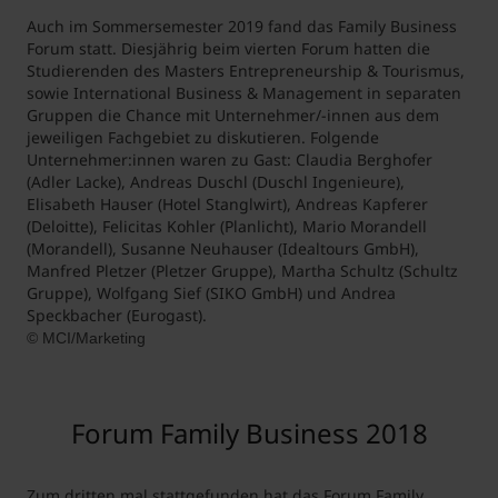
Auch im Sommersemester 2019 fand das Family Business
Forum statt. Diesjährig beim vierten Forum hatten die
Studierenden des Masters Entrepreneurship & Tourismus,
sowie International Business & Management in separaten
Gruppen die Chance mit Unternehmer/-innen aus dem
jeweiligen Fachgebiet zu diskutieren. Folgende
Unternehmer:innen waren zu Gast: Claudia Berghofer
(Adler Lacke), Andreas Duschl (Duschl Ingenieure),
Elisabeth Hauser (Hotel Stanglwirt), Andreas Kapferer
(Deloitte), Felicitas Kohler (Planlicht), Mario Morandell
(Morandell), Susanne Neuhauser (Idealtours GmbH),
Manfred Pletzer (Pletzer Gruppe), Martha Schultz (Schultz
Gruppe), Wolfgang Sief (SIKO GmbH) und Andrea
Speckbacher (Eurogast).
© MCI/Marketing
Forum Family Business 2018
Zum dritten mal stattgefunden hat das Forum Family