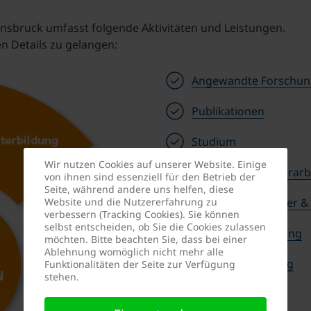
sbruck umfasst folgende Aktivitäten und Leistungen.
en Details zu gelangen:
Angewandte Forschun
Publikationen
Studium
Wir nutzen Cookies auf unserer Website. Einige
Bachelor- & Masterarb
von ihnen sind essenziell für den Betrieb der
Seite, während andere uns helfen, diese
Website und die Nutzererfahrung zu
Recruitment, Career &
verbessern (Tracking Cookies). Sie können
selbst entscheiden, ob Sie die Cookies zulassen
Events & Vernetzung
möchten. Bitte beachten Sie, dass bei einer
Ablehnung womöglich nicht mehr alle
Nachfolgecoaching
Funktionalitäten der Seite zur Verfügung
stehen.